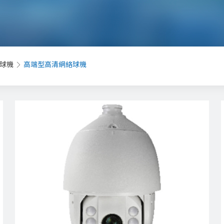
\球機
高端型高清網絡球機