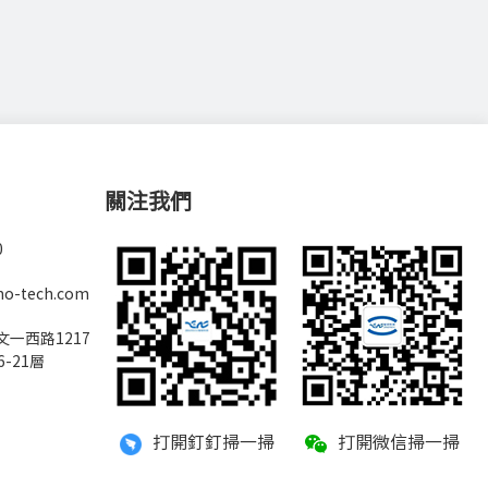
關注我們
0
no-tech.com
一西路1217
6-21層
打開釘釘掃一掃
打開微信掃一掃