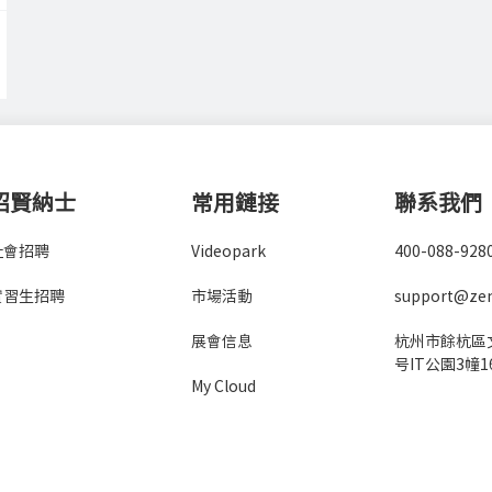
招賢納士
常用鏈接
聯系我們
社會招聘
Videopark
400-088-928
實習生招聘
市場活動
support@ze
展會信息
杭州市餘杭區文
号IT公園3幢1
My Cloud