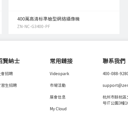
400萬高清标準槍型網絡攝像機
ZN-NC-G3400-PF
招賢納士
常用鏈接
聯系我們
社會招聘
Videopark
400-088-928
實習生招聘
市場活動
support@ze
展會信息
杭州市餘杭區文
号IT公園3幢1
My Cloud