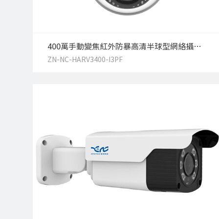
400萬手動變焦紅外防暴高清半球型網絡攝像機
ZN-NC-HARV3400-I3PF