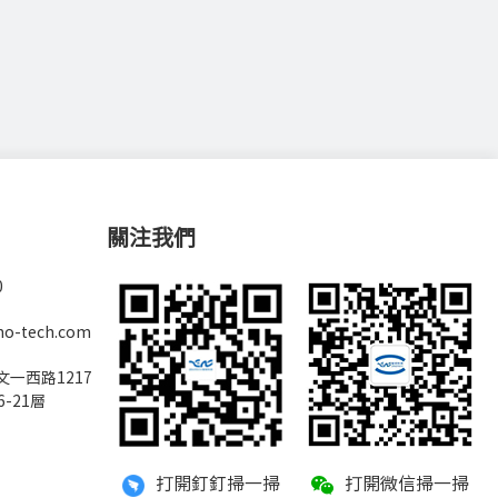
關注我們
0
no-tech.com
一西路1217
6-21層
打開釘釘掃一掃
打開微信掃一掃