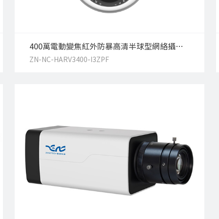
400萬電動變焦紅外防暴高清半球型網絡攝像機
ZN-NC-HARV3400-I3ZPF